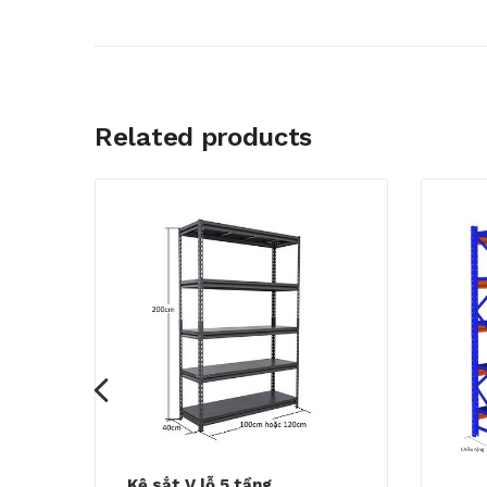
Related products
Kệ sắt V lỗ 5 tầng