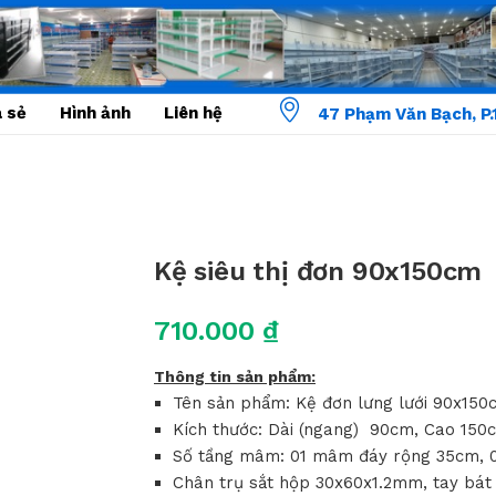
a sẻ
Hình ảnh
Liên hệ
47 Phạm Văn Bạch, P.1
Kệ siêu thị đơn 90x150cm
710.000
₫
Thông tin sản phẩm:
Tên sản phẩm: Kệ đơn lưng lưới 90x150
Kích thước: Dài (ngang) 90cm, Cao 150
Số tầng mâm: 01 mâm đáy rộng 35cm, 
Chân trụ sắt hộp 30x60x1.2mm, tay bá