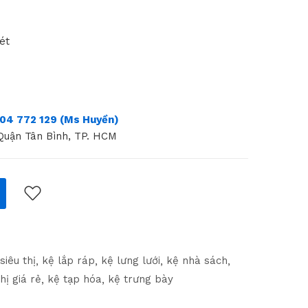
ét
04 772 129 (Ms Huyền)
 Quận Tân Bình, TP. HCM
siêu thị
kệ lắp ráp
kệ lưng lưới
kệ nhà sách
hị giá rẻ
kệ tạp hóa
kệ trưng bày