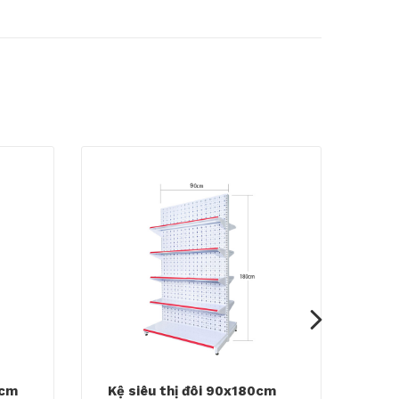
0cm
Kệ siêu thị đôi 90x180cm
Kệ 